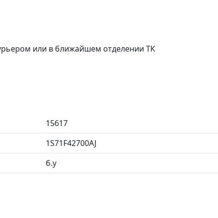
курьером или в ближайшем отделении ТК
15617
1S71F42700AJ
б.у