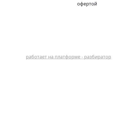
офертой
работает на платформе - разбиратор