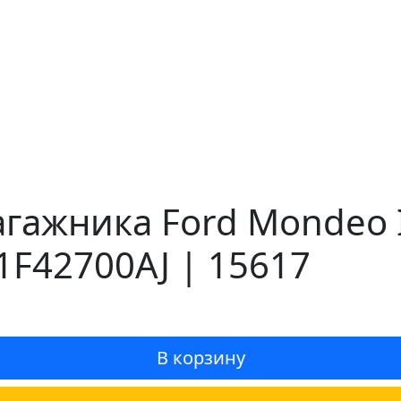
гажника Ford Mondeo I
1F42700AJ | 15617
В корзину