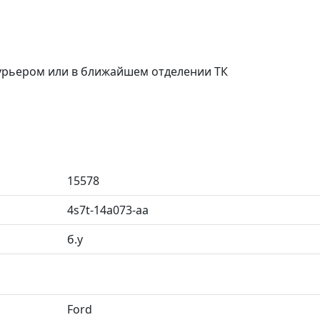
курьером или в ближайшем отделении ТК
15578
4s7t-14a073-aa
б.у
Ford