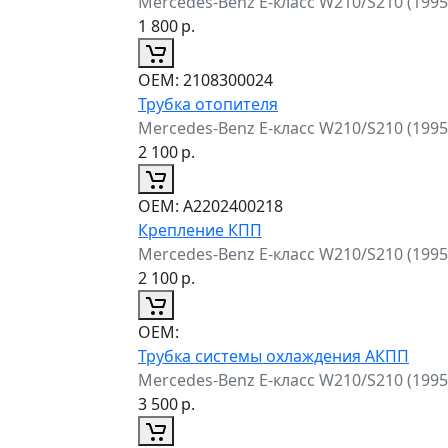
Mercedes-Benz E-класс W210/S210 (199
1 800
р.
ОЕМ:
2108300024
Трубка отопителя
Mercedes-Benz E-класс W210/S210 (199
2 100
р.
ОЕМ:
A2202400218
Крепление КПП
Mercedes-Benz E-класс W210/S210 (199
2 100
р.
ОЕМ:
Трубка системы охлаждения АКПП
Mercedes-Benz E-класс W210/S210 (199
3 500
р.