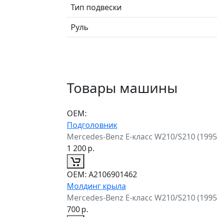
Тип подвески
Руль
Товары машины
ОЕМ:
Подголовник
Mercedes-Benz E-класс W210/S210 (199
1 200
р.
ОЕМ:
A2106901462
Молдинг крыла
Mercedes-Benz E-класс W210/S210 (199
700
р.